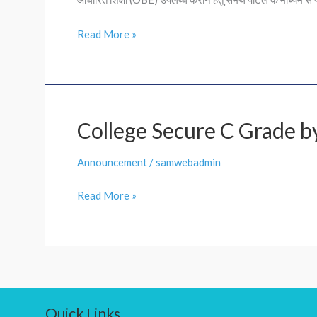
परिणाम
आधारित
Read More »
शिक्षा
(OBE)
उपलब्ध
कराने
हेतु
College Secure C Grade 
College
समर्थ
Secure
पोर्टल
Announcement
/
samwebadmin
C
के
Grade
माध्यम
Read More »
by
से
NAAC
फीडबैक
Quick Links