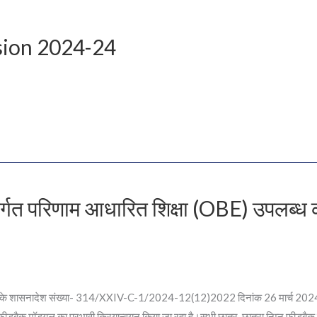
sion 2024-24
तर्गत परिणाम आधारित शिक्षा (OBE) उपलब्ध कर
 के शासनादेश संख्या- 314/XXIV-C-1/2024-12(12)2022 दिनांक 26 मार्च 2024 के निर्द
 फीडबैक मॉड्यूल का प्रभावी क्रियान्वयन किया जा रहा है।सभी छात्र-छात्रा निम्न फीडबैक 