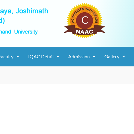
Faculty
IQAC Detail
Admission
Gallery