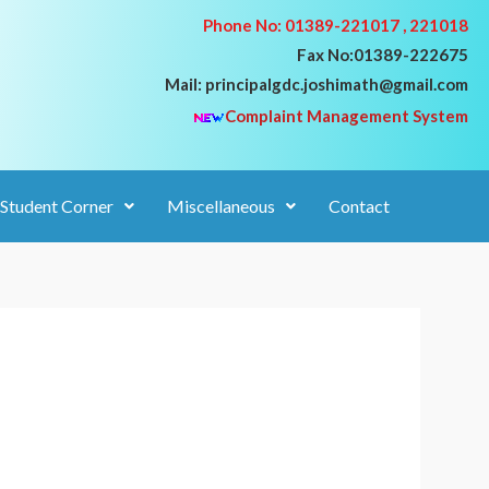
Phone No: 01389-221017 , 221018
Fax No:01389-222675
Mail: principalgdc.joshimath@gmail.com
Complaint Management System
Student Corner
Miscellaneous
Contact