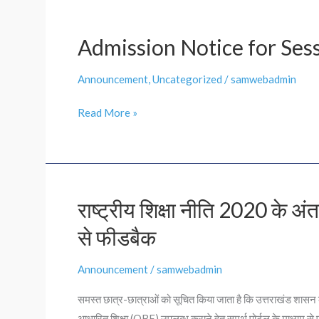
Admission Notice for Ses
Admission
Notice
Announcement
,
Uncategorized
/
samwebadmin
for
Session
Read More »
2024-
24
राष्ट्रीय शिक्षा नीति 2020 के अं
राष्ट्रीय
शिक्षा
से फीडबैक
नीति
2020
Announcement
/
samwebadmin
के
समस्त छात्र-छात्राओं को सूचित किया जाता है कि उत्तराखंड शासन
अंतर्गत
आधारित शिक्षा (OBE) उपलब्ध कराने हेतु समर्थ पोर्टल के माध्यम से